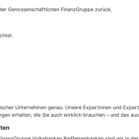
n der Genossenschaftlichen FinanzGruppe zurück.
chtet.
scher Unternehmen genau. Unsere Expertinnen und Experten 
en erhalten, die Sie auch wirklich brauchen – und das aus
sten
FinanzGruppe Volksbanken Raiffeisenbanken sind wir in der 