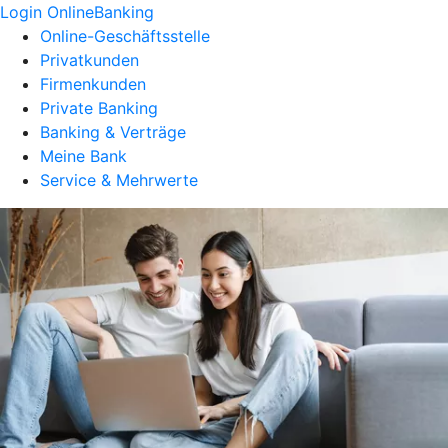
Login OnlineBanking
Online-Geschäftsstelle
Privatkunden
Firmenkunden
Private Banking
Banking & Verträge
Meine Bank
Service & Mehrwerte