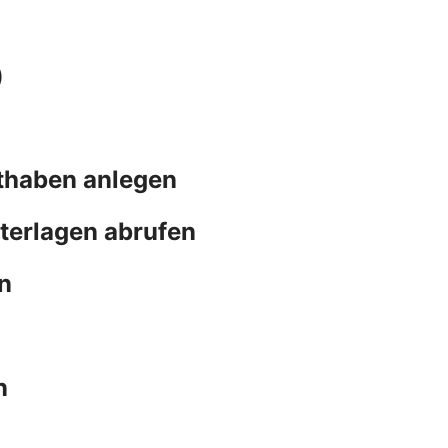
)
thaben anlegen
terlagen abrufen
n
n